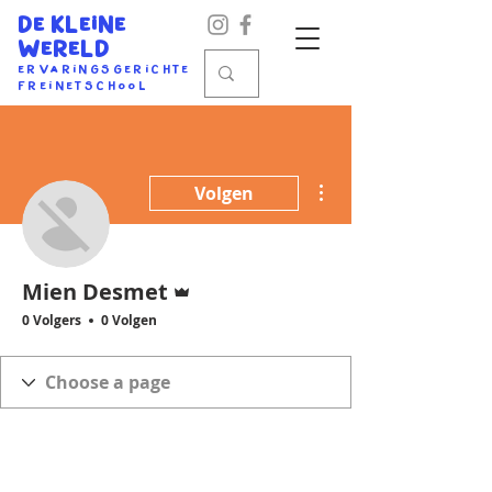
DE KLEINE
WER
ELD
Ervaringsger
ichte
Freinetschool
Meer acties
Volgen
Beheerder
Mien Desmet
0 Volgers
0 Volgen